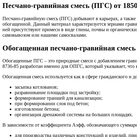
Песчано-гравийная смесь (ПГС) от 1850
Песчано-гравийную смесь (ПГС) добывают в карьерах, а также
обогащенной. Данный материал характеризуется зернами гравия
ней присутствуют примеси в виде глины, почвы и органическ
самовывозом или нашими самосвалами.
Обогащенная песчано-гравийная смесь 
Обогащенные ПГС – это природные смеси с добавлением грави
8736-85 разработан именно для ОПГС, который указывает, что
Обогащенная смесь используется как в сфере гражданского и д
засыпка котлованов;
разравнивание площадки под застройку;
формирование траншей для канализации;
при формировании слоя под бетон;
изготовление бетона;
организация дренажной системы на больших площадях.
В зависимости от коэффициента Аэфф, обозначающего суммар
для производства различных конструкций и изделий, при